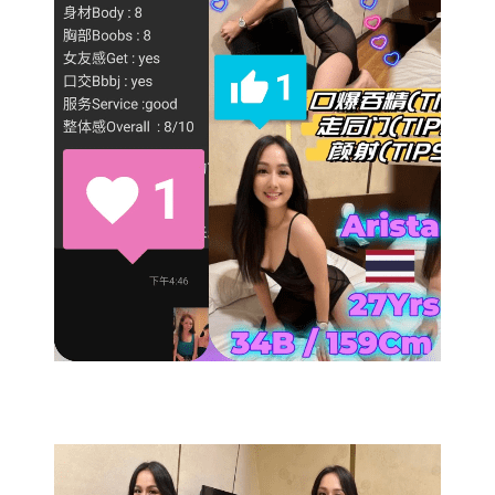
Skudai
Bukit Indah
Bukit Indah 2
Bukit Indah 3
Mount Austin 1
Mount Austin 2
Rosmerah
Taman Daya
Desa Tebrau