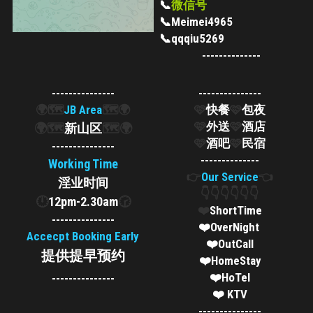
Permas 1
📞
微信号
📞Meimei4965
Permas 2
📞qqqiu5269
 --------------
JB Sentosa
---------------
---------------
JB CIQ
🌍🗺️
JB Area
🗺️🌍
🩷
快餐
🩷
包夜
🩷
外送
🩷
酒店
🌍🗺️
新山区
🗺️🌍
JB CIQ 2
🩷
酒吧
🩷
民宿
---------------
--------------
JB Town Center
Working Time
👉
Our Service
👈
淫业时间
👇👇👇👇👇👇
JB Town 1
🕛
12pm-2.30am
🕝
❤️
ShortTime
---------------
JB Town 2
❤️OverNight 
Accecpt Booking Early
❤️OutCall
提供提早预约
JB Town 3
❤️HomeStay
❤️HoTel
---------------
JB Town 4
❤️ KTV
---------------