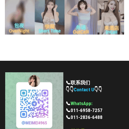
Skudai
Bukit Indah
Bukit Indah 2
Bukit Indah 3
Mount Austin 1
Mount Austin 2
📞联系我们
👇👇
Contact U
👇👇
Rosmerah
Taman Daya
📞
WhatsApp:
📞011-6958-7257
Desa Tebrau
📞
011-2836-6488