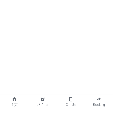
主页
JB Area
Call Us
Booking