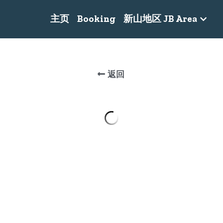
主页
Booking
新山地区 JB Area
返回
Nisa❤Indonesia
RM240.00
Code-
Area: Permas 1
Name 名字: Nisa
Year 年龄: 25
Weight 体重: 60 KG
Height 身高: 160 cm
BB Cup 胸罩杯: 38C
Race 种族: Indonesia 印尼