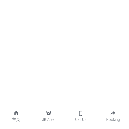
主页
JB Area
Call Us
Booking